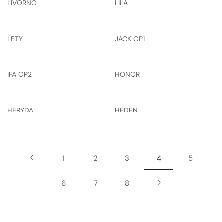
LIVORNO
LILA
LETY
JACK OP1
IFA OP2
HONOR
HERYDA
HEDEN
1
2
3
4
5
6
7
8