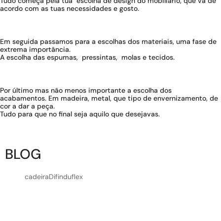
Tudo começa pela tua escolha de design do mobiliário, que vá de
acordo com as tuas necessidades e gosto.
Em seguida passamos para a escolhas dos materiais, uma fase de
extrema importância.
A escolha das espumas, pressintas, molas e tecidos.
Por último mas não menos importante a escolha dos
acabamentos. Em madeira, metal, que tipo de envernizamento, de
cor a dar a peça.
Tudo para que no final seja aquilo que desejavas.
BLOG
cadeira
Dif
induflex