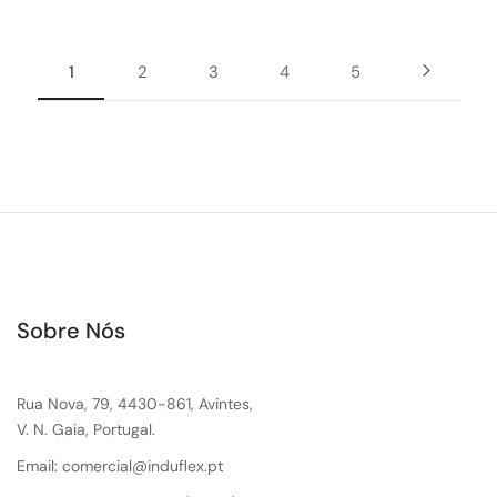
1
2
3
4
5
Sobre Nós
Rua Nova, 79, 4430-861, Avintes,
V. N. Gaia, Portugal.
Email: comercial@induflex.pt