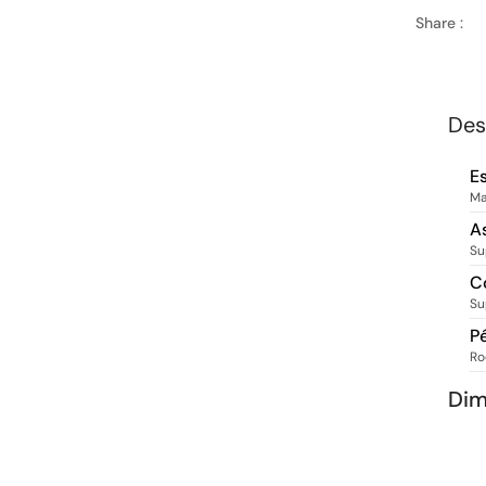
Share :
Des
E
Ma
A
Su
C
Su
P
Ro
Di