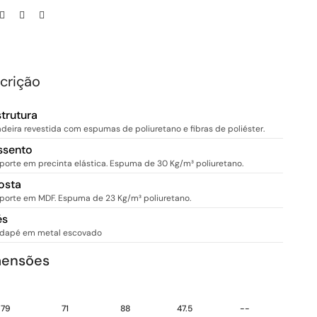
crição
strutura
deira revestida com espumas de poliuretano e fibras de poliéster.
ssento
porte em precinta elástica. Espuma de 30 Kg/m³ poliuretano.
osta
porte em MDF. Espuma de 23 Kg/m³ poliuretano.
és
dapé em metal escovado
mensões
79
71
88
47.5
--