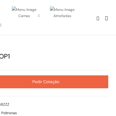
Camas
Almofadas
OP1
Pedir Cotação
268ZZZ
:
Poltronas