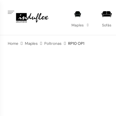
Maples
Sofás
Home
Maples
Poltronas
RP10 OP1