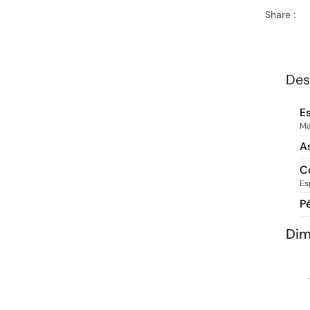
Share :
Des
E
Ma
A
C
Es
P
Di