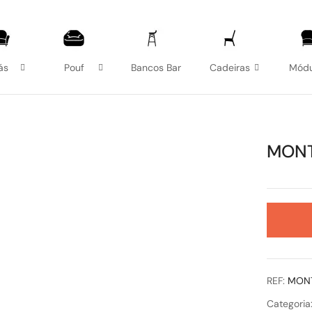
ás
Pouf
Bancos Bar
Cadeiras
Módu
MONT
REF:
MON
Categoria