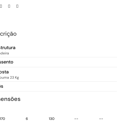
crição
strutura
deira
ssento
osta
puma 23 Kg
és
mensões
170
6
130
--
--