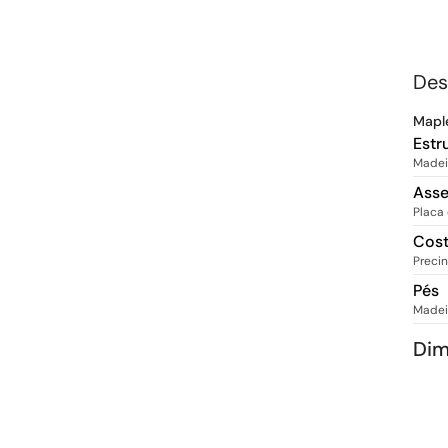
Des
Mapl
Estr
Madei
Ass
Placa
Cos
Precin
Pés
Madei
Di