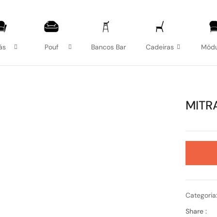
ás
Pouf
Bancos Bar
Cadeiras
Módu
MITR
Categoria
Share :