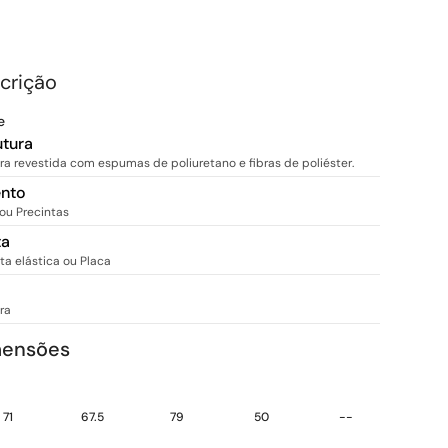
crição
e
utura
ra revestida com espumas de poliuretano e fibras de poliéster.
ento
 ou Precintas
ta
ta elástica ou Placa
ra
mensões
71
67.5
79
50
--