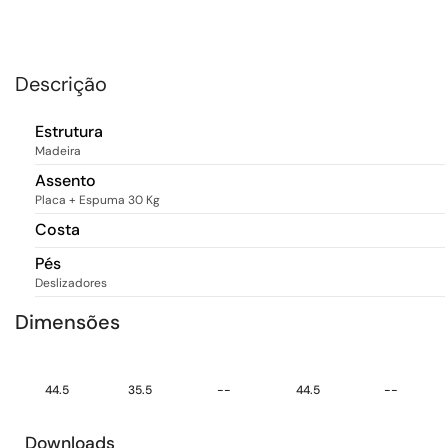
Descrição
Estrutura
Madeira
Assento
Placa + Espuma 30 Kg
Costa
Pés
Deslizadores
Dimensões
44.5
35.5
--
44.5
--
Downloads