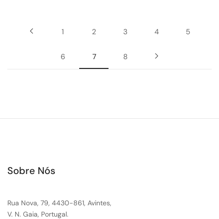
1
2
3
4
5
6
7
8
Sobre Nós
Rua Nova, 79, 4430-861, Avintes,
V. N. Gaia, Portugal.