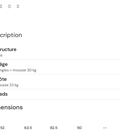
cription
tructure
is
iège
ngles + mousse 30 kg
ôte
usse 23 kg
ieds
ensions
52
63.5
82.5
50
--