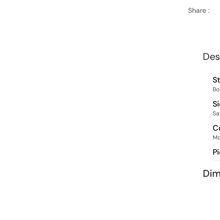
Share :
Des
S
Bo
S
Sa
C
Mo
P
Dim