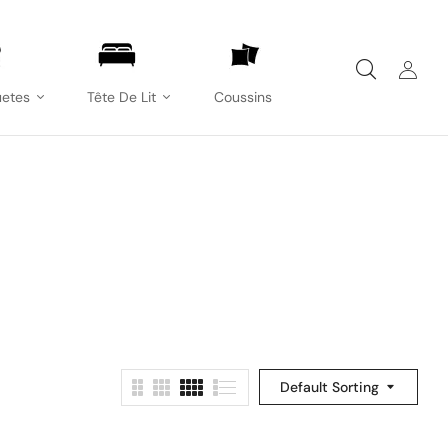
etes
Tête De Lit
Coussins
Default Sorting