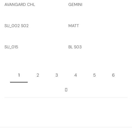
AVANGARD CHL
GEMINI
SU_002 S02
MATT
SU_015
BL S03
1
2
3
4
5
6