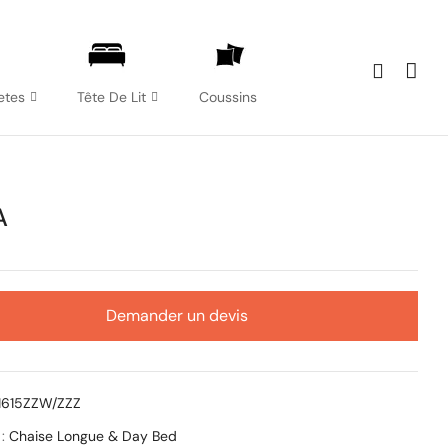
etes
Tête De Lit
Coussins
A
Demander un devis
1615ZZW/ZZZ
 :
Chaise Longue & Day Bed