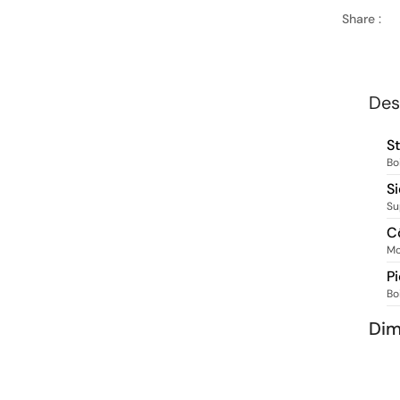
Share :
Des
S
Bo
S
Su
C
Mo
P
Bo
Dim