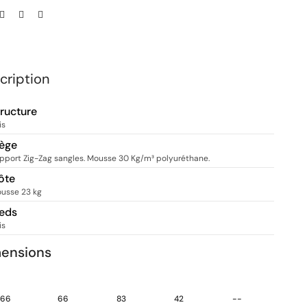
cription
tructure
is
iège
pport Zig-Zag sangles. Mousse 30 Kg/m³ polyuréthane.
ôte
usse 23 kg
ieds
is
ensions
66
66
83
42
--