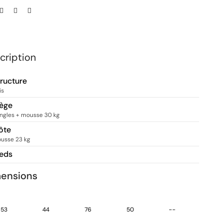
cription
tructure
is
iège
ngles + mousse 30 kg
ôte
usse 23 kg
ieds
ensions
53
44
76
50
--