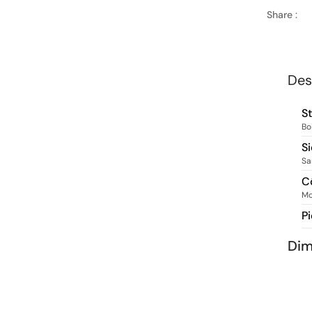
Share :
Des
S
Bo
S
Sa
C
Mo
P
Dim