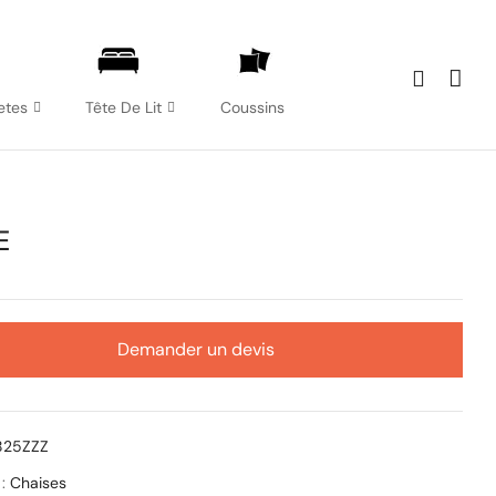
etes
Tête De Lit
Coussins
E
Demander un devis
1825ZZZ
 :
Chaises