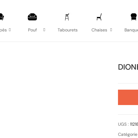
pés
Pouf
Tabourets
Chaises
Banqu
DION
UGS :
112
Catégorie