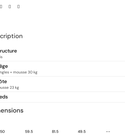
cription
tructure
is
iège
ngles + mousse 30 kg
ôte
usse 23 kg
ieds
ensions
50
59.5
81.5
49.5
--