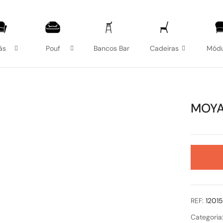
ás
Pouf
Bancos Bar
Cadeiras
Módu
MOY
REF:
1201
Categoria