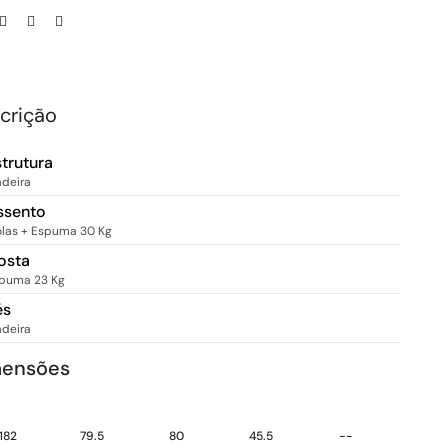
crição
strutura
deira
ssento
las + Espuma 30 Kg
osta
puma 23 Kg
és
deira
mensões
182
79.5
80
45.5
--