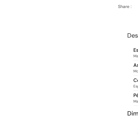
Share :
Des
E
Ma
A
Mo
C
Es
P
Ma
Di