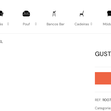
ás
Pouf
Bancos Bar
Cadeiras
Módu
XL
GUST
REF:
1100
Categoria