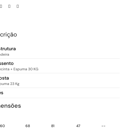
crição
strutura
deira
ssento
ecinta + Espuma 30 KG
osta
puma 23 Kg
és
mensões
60
68
81
47
--