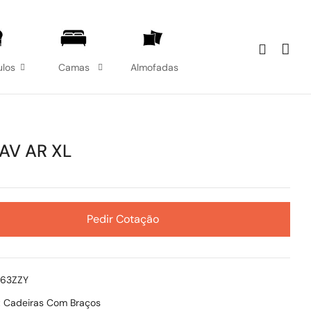
los
Camas
Almofadas
AV AR XL
Pedir Cotação
763ZZY
:
Cadeiras Com Braços