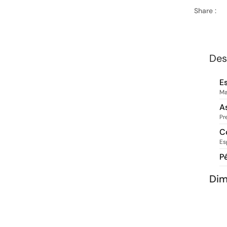
Share :
Des
E
Ma
A
Pr
C
Es
P
Di