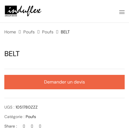
Home
Poufs
Poufs
BELT
BELT
Demander un devis
UGS :
1051780ZZZ
Catégorie :
Poufs
Share :