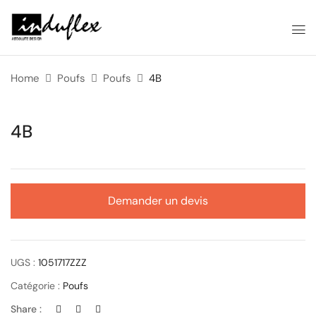
Home
Poufs
Poufs
4B
4B
Demander un devis
UGS :
1051717ZZZ
Catégorie :
Poufs
Share :