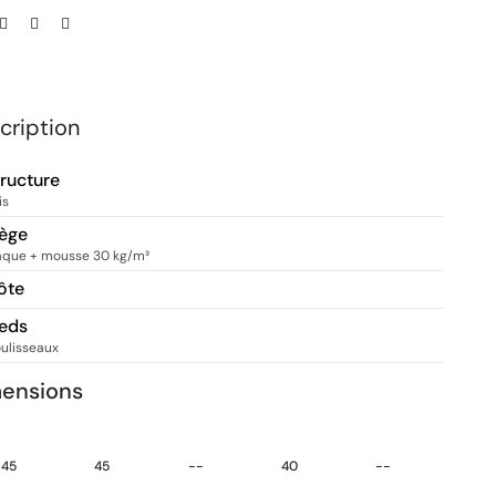
cription
tructure
is
iège
aque + mousse 30 kg/m³
ôte
ieds
ulisseaux
ensions
45
45
--
40
--