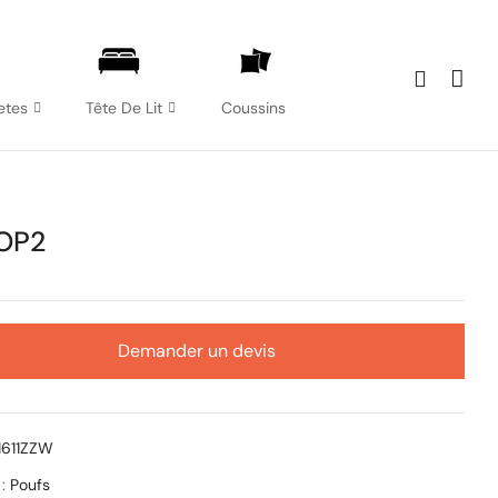
etes
Tête De Lit
Coussins
 OP2
Demander un devis
1611ZZW
 :
Poufs