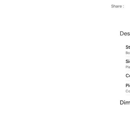
Share :
Des
S
Bo
S
Pl
C
P
Co
Dim