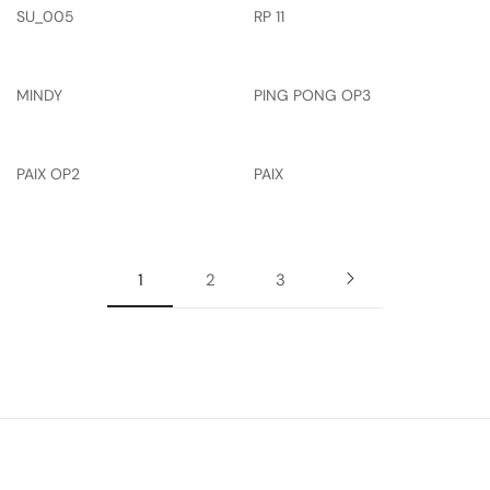
SU_005
RP 11
MINDY
PING PONG OP3
PAIX OP2
PAIX
1
2
3