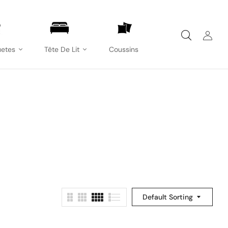
etes
Tête De Lit
Coussins
Default Sorting