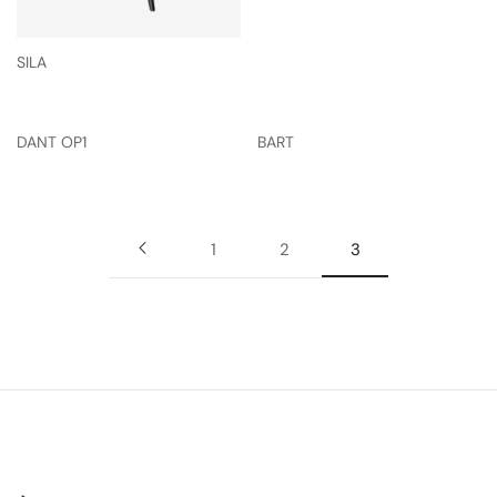
SILA
DANT OP1
BART
1
2
3