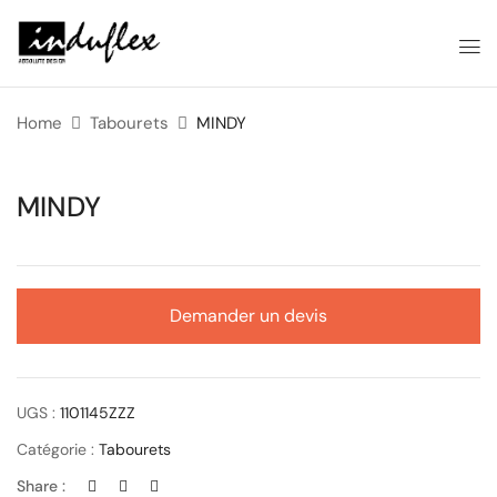
Home
Tabourets
MINDY
MINDY
Demander un devis
UGS :
1101145ZZZ
Catégorie :
Tabourets
Share :