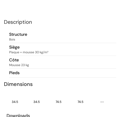
Description
Structure
Bois
Siège
Plaque + mousse 30 kg/m³
Côte
Mousse 23 kg
Pieds
Dimensions
34.5
34.5
74.5
74.5
--
Downloads