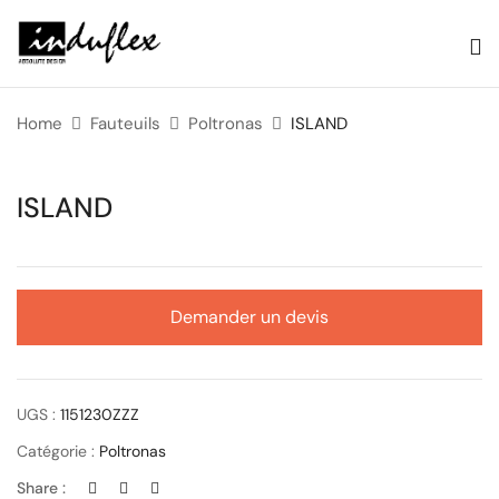
Home
Fauteuils
Poltronas
ISLAND
ISLAND
Demander un devis
UGS :
1151230ZZZ
Catégorie :
Poltronas
Share :