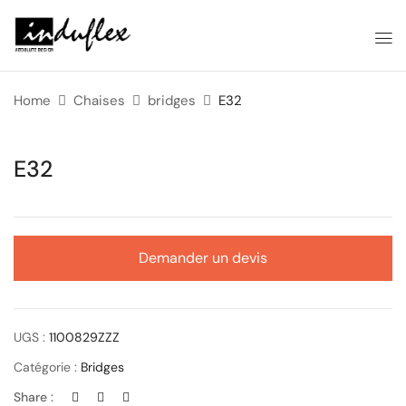
Home
Chaises
bridges
E32
E32
Demander un devis
UGS :
1100829ZZZ
Catégorie :
Bridges
Share :