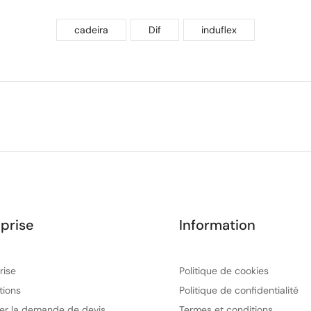
cadeira
Dif
induflex
prise
Information
rise
Politique de cookies
tions
Politique de confidentialité
er la demande de devis
Termes et conditions