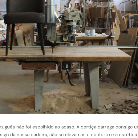
rtuguês não foi escolhido ao acaso. A cortiça carrega consigo u
design da nossa cadeira, não só elevamos o conforto e a estét