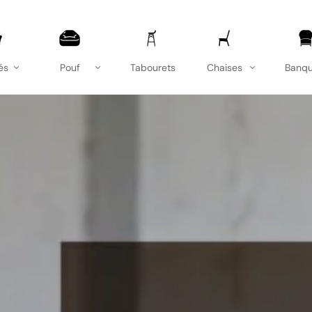
és
Pouf
Tabourets
Chaises
Banqu