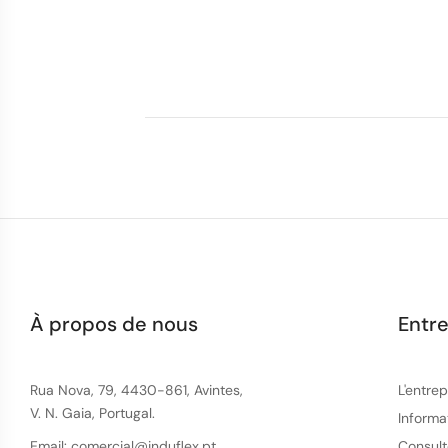
À propos de nous
Entre
Rua Nova, 79, 4430-861, Avintes,
L'entrep
V. N. Gaia, Portugal.
Informa
Email: comercial@induflex.pt
Consult