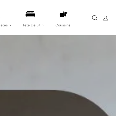
etes
Tête De Lit
Coussins