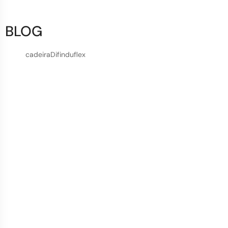
BLOG
cadeira
Dif
induflex