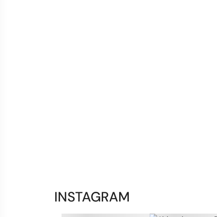
SCROOL 
O Banco Bar Scrool, criado pela Induflex, destaca
INSTAGRAM