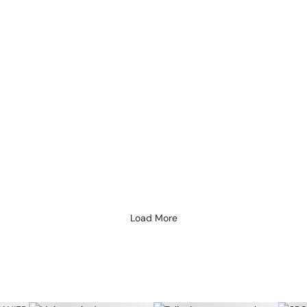
| o poder da elegância
-se por suas notáveis qualidades que o elevam a uma verdadeira peç
Load More