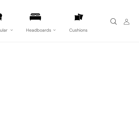
ular
Headboards
Cushions