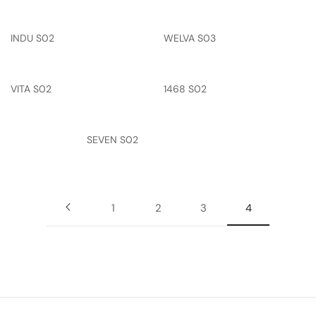
INDU S02
WELVA S03
VITA S02
1468 S02
SEVEN S02
1
2
3
4