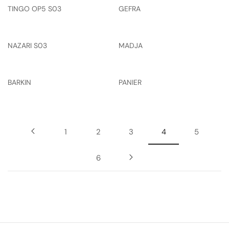
TINGO OP5 S03
GEFRA
NAZARI S03
MADJA
BARKIN
PANIER
1
2
3
4
5
6