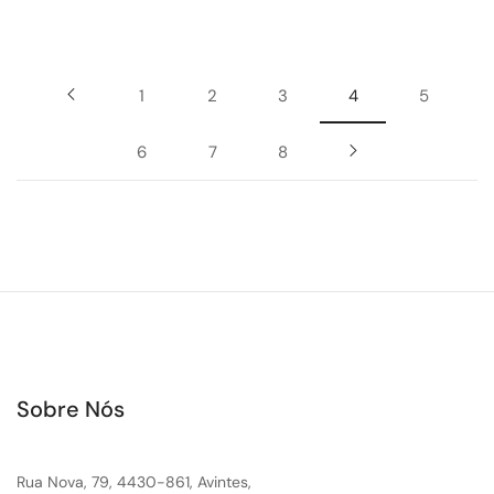
1
2
3
4
5
6
7
8
Sobre Nós
Rua Nova, 79, 4430-861, Avintes,