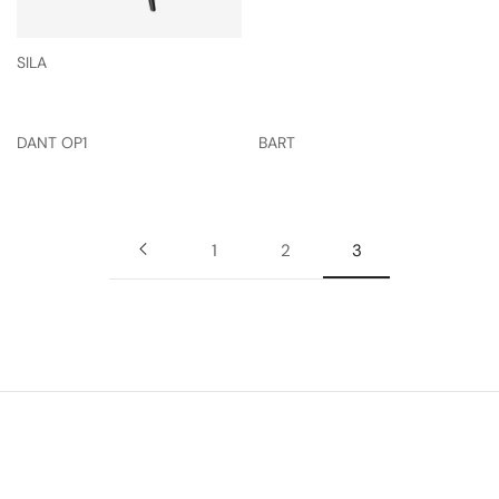
SILA
DANT OP1
BART
1
2
3